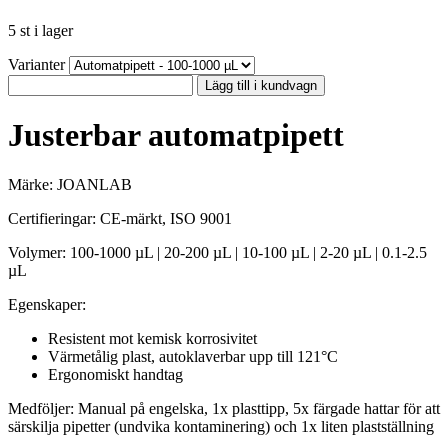
5 st i lager
Varianter
Lägg till i kundvagn
Justerbar automatpipett
Märke: JOANLAB
Certifieringar: CE-märkt, ISO 9001
Volymer: 100-1000 µL | 20-200 µL | 10-100 µL | 2-20 µL | 0.1-2.5
µL
Egenskaper:
Resistent mot kemisk korrosivitet
Värmetålig plast, autoklaverbar upp till 121°C
Ergonomiskt handtag
Medföljer: Manual på engelska, 1x plasttipp, 5x färgade hattar för att
särskilja pipetter (undvika kontaminering) och 1x liten plastställning