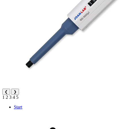
❮
❯
1
2
3
4
5
Start