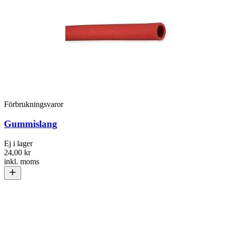
Förbrukningsvaror
Gummislang
Ej i lager
24,00 kr
inkl. moms