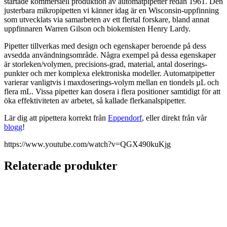
startade kommersiell produktion av automatpipetter redan 1961. Den
justerbara mikropipetten vi känner idag är en Wisconsin-uppfinning
som utvecklats via samarbeten av ett flertal forskare, bland annat
uppfinnaren Warren Gilson och biokemisten Henry Lardy.
Pipetter tillverkas med design och egenskaper beroende på dess
avsedda användningsområde. Några exempel på dessa egenskaper
är storleken/volymen, precisions-grad, material, antal doserings-
punkter och mer komplexa elektroniska modeller. Automatpipetter
varierar vanligtvis i maxdoserings-volym mellan en tiondels µL och
flera mL. Vissa pipetter kan dosera i flera positioner samtidigt för att
öka effektiviteten av arbetet, så kallade flerkanalspipetter.
Lär dig att pipettera korrekt från
Eppendorf
, eller direkt från vår
blogg
!
https://www.youtube.com/watch?v=QGX490kuKjg
Relaterade produkter