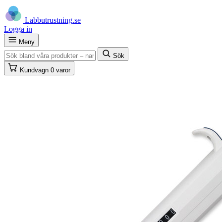
Labb
utrustning
.se
Logga in
Meny
Sök
Kundvagn
0 varor