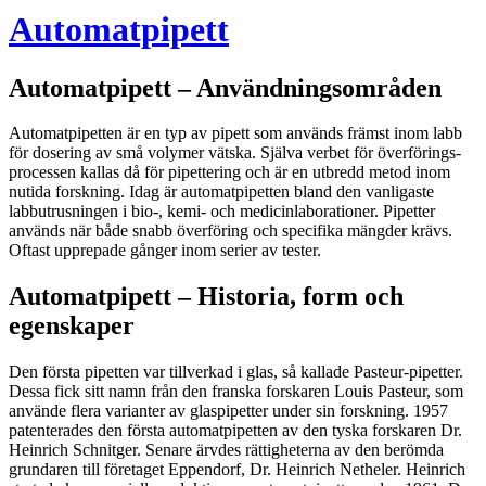
Automatpipett
Automatpipett – Användningsområden
Automatpipetten är en typ av pipett som används främst inom labb
för dosering av små volymer vätska. Själva verbet för överförings-
processen kallas då för pipettering och är en utbredd metod inom
nutida forskning. Idag är automatpipetten bland den vanligaste
labbutrusningen i bio-, kemi- och medicinlaborationer. Pipetter
används när både snabb överföring och specifika mängder krävs.
Oftast upprepade gånger inom serier av tester.
Automatpipett – Historia, form och
egenskaper
Den första pipetten var tillverkad i glas, så kallade Pasteur-pipetter.
Dessa fick sitt namn från den franska forskaren Louis Pasteur, som
använde flera varianter av glaspipetter under sin forskning. 1957
patenterades den första automatpipetten av den tyska forskaren Dr.
Heinrich Schnitger. Senare ärvdes rättigheterna av den berömda
grundaren till företaget Eppendorf, Dr. Heinrich Netheler. Heinrich