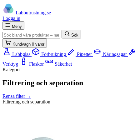
Labb
utrustning
.se
Logga in
Meny
Sök
Kundvagn
0 varor
Labbglas
Förbrukning
Pipetter
Näringsagar
Verktyg
Flaskor
Säkerhet
Kategori
Filtrering och separation
Rensa filter →
Filtrering och separation