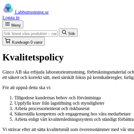
Labb
utrustning
.se
Logga in
Meny
Sök
Kundvagn
0 varor
Kvalitetspolicy
Ginco AB ska erbjuda laboratorieutrustning, förbrukningsmaterial och kem
ett säkert och korrekt sätt, med särskilt fokus på kemikalieregler, farl
För att uppnå detta ska vi:
Tillgodose kundernas behov och förväntninga
Uppfylla krav från lagstiftning och myndigheter
Arbeta processorienterat och riskbaserat
Säkerställa kompetens och engagemang hos våra medarbetare
Arbeta enligt vårt kvalitetsledningssystem och ständigt förbätt
Vi strävar efter att sätta kvalitetsmål som överensstämmer med vår str