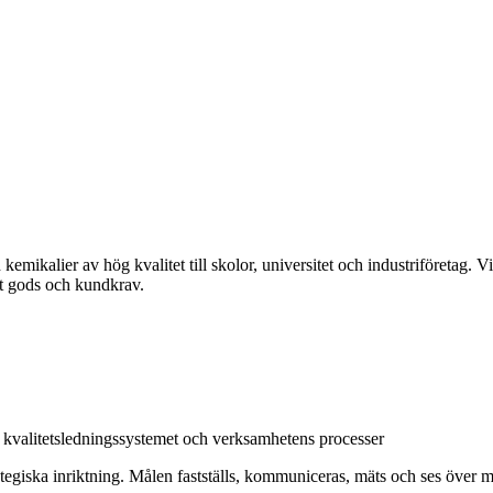
ikalier av hög kvalitet till skolor, universitet och industriföretag. Vi 
igt gods och kundkrav.
ra kvalitetsledningssystemet och verksamhetens processer
ategiska inriktning. Målen fastställs, kommuniceras, mäts och ses över m