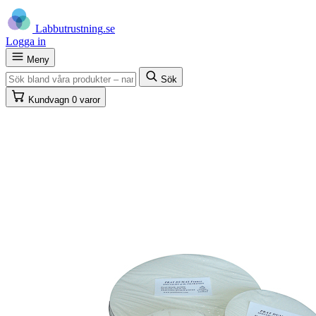
Labb
utrustning
.se
Logga in
Meny
Sök
Kundvagn
0 varor