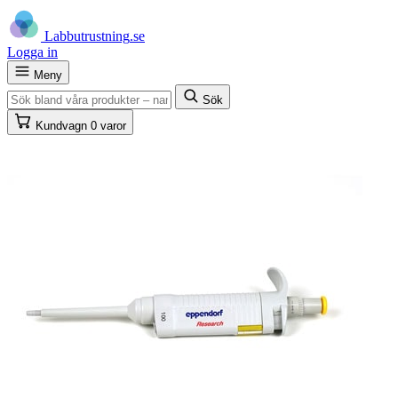
Labb
utrustning
.se
Logga in
Meny
Sök
Kundvagn
0 varor