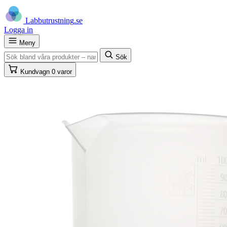
Labb
utrustning
.se
Logga in
Meny
Sök
Kundvagn
0 varor