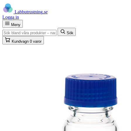
Labb
utrustning
.se
Logga in
Meny
Sök
Kundvagn
0 varor