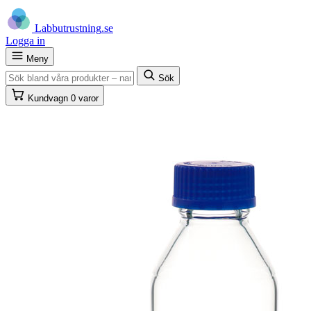
Labb
utrustning
.se
Logga in
Meny
Sök
Kundvagn
0 varor