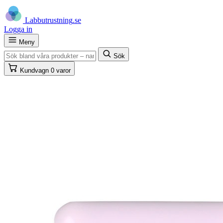
Labb
utrustning
.se
Logga in
Meny
Sök
Kundvagn
0 varor