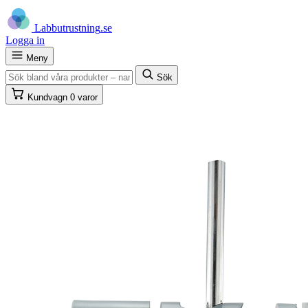
Labb
utrustning
.se
Logga in
Meny
Sök
Kundvagn
0 varor