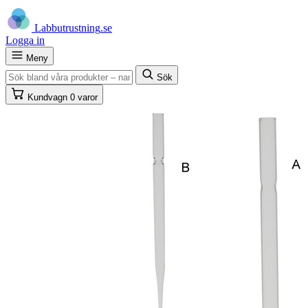
Labb
utrustning
.se
Logga in
Meny
Sök
Kundvagn
0 varor