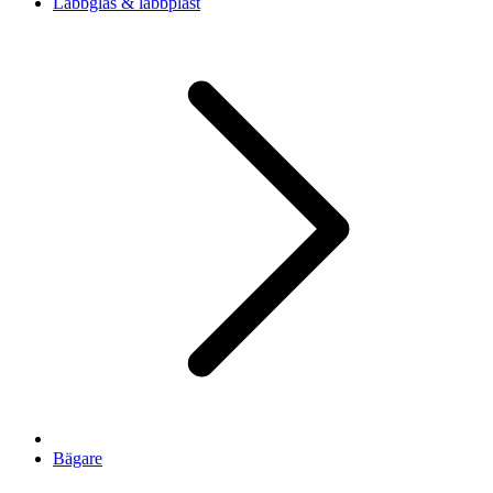
Labbglas & labbplast
Bägare