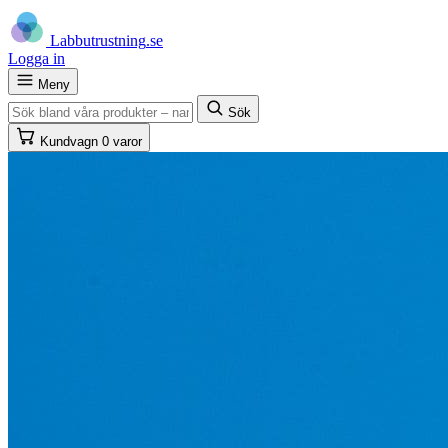
Labb
utrustning
.se
Logga in
Meny
Sök
Kundvagn
0 varor