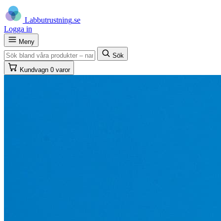
Labb
utrustning
.se
Logga in
Meny
Sök
Kundvagn
0 varor